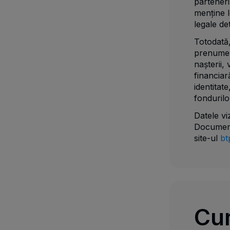
parteneri
menține l
legale de
Totodată
prenumele
nașterii,
financiar
identitat
fondurilo
Datele vi
Documentu
site-ul
bt
Cu