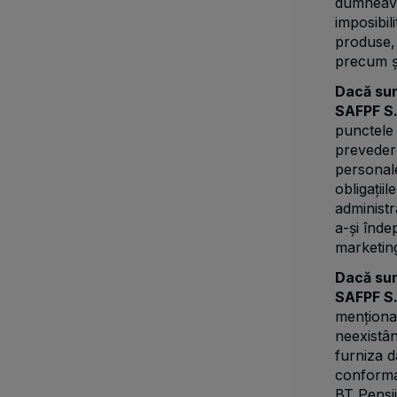
dumneavo
imposibil
produse, s
precum și
Dacă sun
SAFPF S.
punctele
prevedere
personale
obligații
administr
a-și înde
marketing
Dacă sun
SAFPF S.
menționa
neexistân
furniza d
conformar
BT Pensii