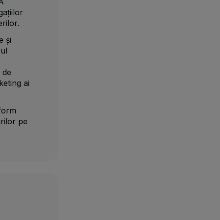
SA
ațiilor
rilor.
 și
ul
l de
keting ai
nform
rilor pe