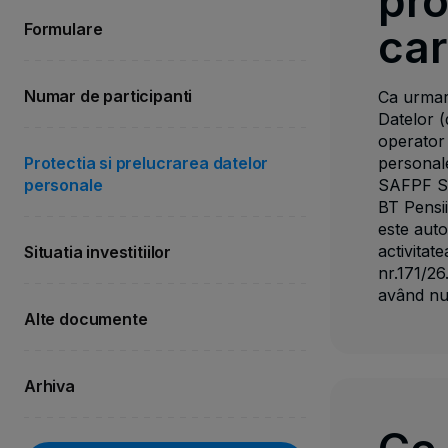
pro
Formulare
car
Numar de participanti
Ca urmare
Datelor (
operator
Protectia si prelucrarea datelor
personal
personale
SAFPF S
BT Pensii
este aut
activitat
Situatia investitiilor
nr.171/26
având nu
Alte documente
Arhiva