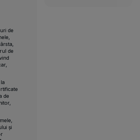
uri de
ele,
vârsta,
rul de
ivind
car,
la
rtificate
a de
itor,
umele,
ui și
or