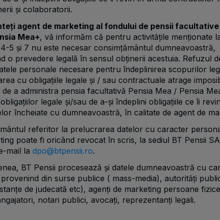
rii și colaboratorii.
teți agent de marketing al fondului de pensii facultative
ensia Mea+
, vă informăm că pentru activitățile menționate l
 4-5 și 7 nu este necesar consimțământul dumneavoastră,
d o prevedere legală în sensul obținerii acestuia. Refuzul d
atele personale necesare pentru îndeplinirea scopurilor legi
ea cu obligațiile legale și / sau contractuale atrage imposib
 de a administra pensia facultativă Pensia Mea / Pensia M
ligațiilor legale și/sau de a-și îndeplini obligațiile ce îi rev
lor încheiate cu dumneavoastră, în calitate de agent de ma
ântul referitor la prelucrarea datelor cu caracter persona
ing poate fi oricând revocat în scris, la sediul BT Pensii 
e-mail la
dpo@btpensii.ro
.
nea, BT Pensii procesează și datele dumneavoastră cu ca
provenind din surse publice ( mass-media), autorități publ
tanțe de judecată etc), agenți de marketing persoane fizic
angajatori, notari publici, avocați, reprezentanți legali.