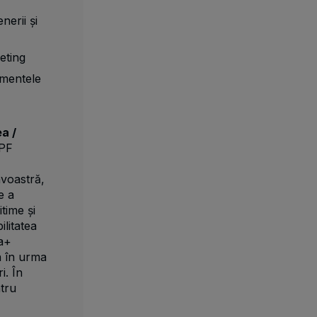
nerii și
eting
nimentele
a /
PF
voastră,
e a
time și
ilitatea
ea+
in în urma
i. În
ntru