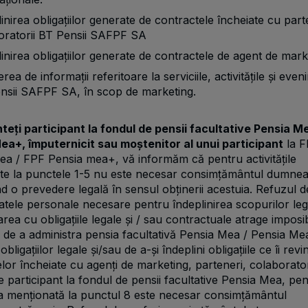
inirea obligațiilor generate de contractele încheiate cu parte
oratorii BT Pensii SAFPF SA
inirea obligațiilor generate de contractele de agent de mark
erea de informații referitoare la serviciile, activitățile și eve
nsii SAFPF SA, în scop de marketing.
teți participant la fondul de pensii facultative Pensia Me
ea+, împuternicit sau moștenitor al unui participant
la F
ea / FPF Pensia mea+, vă informăm că pentru activitățile
te la punctele 1-5 nu este necesar consimțământul dumnea
d o prevedere legală în sensul obținerii acestuia. Refuzul d
atele personale necesare pentru îndeplinirea scopurilor legi
ea cu obligațiile legale și / sau contractuale atrage imposib
 de a administra pensia facultativă Pensia Mea / Pensia M
ligațiilor legale și/sau de a-și îndeplini obligațiile ce îi rev
lor încheiate cu agenți de marketing, parteneri, colaborator
de participant la fondul de pensii facultative Pensia Mea, pe
ea menționată la punctul 8 este necesar consimțământul