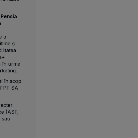
 Pensia
a
e a
time și
ilitatea
ea+
in în urma
rketing.
l în scop
SAFPF SA
racter
ice (ASF,
e sau