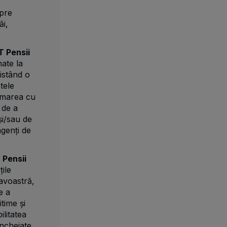
spre
ăi,
T Pensii
nate la
istând o
tele
ormarea cu
 de a
și/sau de
agenți de
 Pensii
țile
avoastră,
e a
time și
ilitatea
încheiate