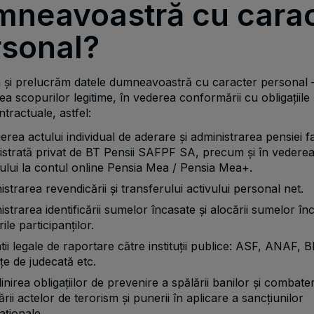
mneavoastră cu carac
rsonal?
 și prelucrăm datele dumneavoastră cu caracter personal 
rea scopurilor legitime, în vederea conformării cu obligațiile 
ntractuale, astfel:
erea actului individual de aderare și administrarea pensiei f
istrată privat de BT Pensii SAFPF SA, precum și în vedere
ului la contul online Pensia Mea / Pensia Mea+.
strarea revendicării și transferului activului personal net.
strarea identificării sumelor încasate și alocării sumelor în
ile participanților.
tii legale de raportare către instituții publice: ASF, ANAF, 
țe de judecată etc.
inirea obligațiilor de prevenire a spălării banilor și combate
ării actelor de terorism și punerii în aplicare a sancțiunilor
aționale.