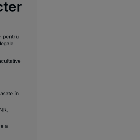
ter
– pentru
legale
acultative
a
casate în
BNR,
re a