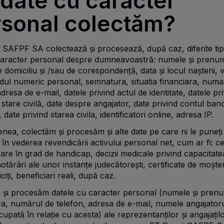
date cu caracter
rsonal colectăm?
 SAFPF SA colectează și procesează, după caz, diferite tip
caracter personal despre dumneavoastră: numele și prenum
 domiciliu și /sau de corespondență, data și locul nașterii, 
dul numeric personal, semnatura, situatia financiara, numa
adresa de e-mail, datele privind actul de identitate, datele pr
 stare civilă, date despre angajator, date privind contul ban
 date privind starea civila, identificatori online, adresa IP.
ea, colectăm și procesăm și alte date pe care ni le puneți 
e în vederea revendicării activului personal net, cum ar fi: ce
are în grad de handicap, decizii medicale privind capacitate
tărâri ale unor instanțe judecătorești, certificate de moșten
iți, beneficiari reali, după caz.
 și procesăm datele cu caracter personal (numele și pren
, numărul de telefon, adresa de e-mail, numele angajatorul
cupată în relație cu acesta) ale reprezentanților și angajațil