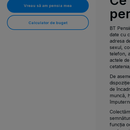
Ce 
Vreau să am pensia mea
pe
Calculator de buget
BT Pensii
date cu 
adresa de
sexul, co
telefon, 
actele de
cetatenia,
De asemen
dispoziți
de încadr
muncă, ho
împuternic
Colectăm
semnătura
funcția o