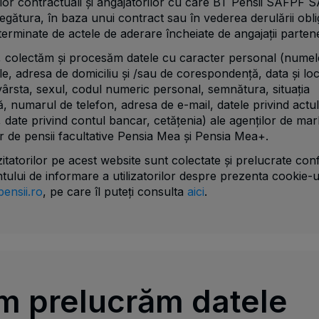
lor contractuali și angajatorilor cu care BT Pensii SAFPF 
egătura, în baza unui contract sau în vederea derulării oblig
terminate de actele de aderare încheiate de angajații partene
, colectăm și procesăm datele cu caracter personal (numele
, adresa de domiciliu și /sau de corespondență, data și loc
 vârsta, sexul, codul numeric personal, semnătura, situația
ă, numarul de telefon, adresa de e-mail, datele privind actu
e, date privind contul bancar, cetățenia) ale agenților de mar
r de pensii facultative Pensia Mea și Pensia Mea+.
zitatorilor pe acest website sunt colectate și prelucrate co
lui de informare a utilizatorilor despre prezenta cookie-u
pensii.ro
, pe care îl puteți consulta
aici
.
m prelucrăm datele