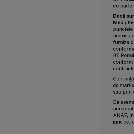
cu partene
Dacă sun
Mea / P
punctele
neexistân
furniza d
conformar
BT Pensii
conform ob
contracte
Consimțăm
de market
sau prin 
De aseme
personal 
ANAF, ins
juridice, 