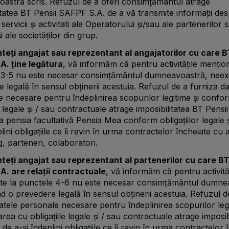
astră scris. Refuzul de a oferi consimțământul atrage
itatea BT Pensii SAFPF S.A. de a vă transmite informații de
ervicii și activitati ale Operatorului și/sau ale partenerilor s
 ale societăților din grup.
teți angajat sau reprezentant al angajatorilor cu care B
A. ține legătura
, vă informăm că pentru activitățile mențio
 3-5 nu este necesar consimțământul dumneavoastră, neex
 legală în sensul obținerii acestuia. Refuzul de a furniza da
 necesare pentru îndeplinirea scopurilor legitime și conf
le legale și / sau contractuale atrage imposibilitatea BT Pensii
a pensia facultativă Pensia Mea conform obligațiilor legale 
plini obligațiile ce îi revin în urma contractelor încheiate cu 
, parteneri, colaboratori.
teți angajat sau reprezentant al partenerilor cu care BT
A. are relații contractuale
, vă informăm că pentru activită
te la punctele 4-6 nu este necesar consimțământul dumne
d o prevedere legală în sensul obținerii acestuia. Refuzul d
atele personale necesare pentru îndeplinirea scopurilor legi
ea cu obligațiile legale și / sau contractuale atrage imposib
 de a-și îndeplini obligațiile ce îi revin în urma contractelor 