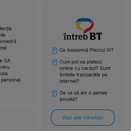
tecția
 de
avoastră
sii
Ce înseamnă Pilonul III?
ve SA
Cum pot sa platesc
entru
online cu cardul? Sunt
izia
limitate tranzactiile pe
r personal
internet?
De ce să am o pensie
privată?
Vezi alte întrebări