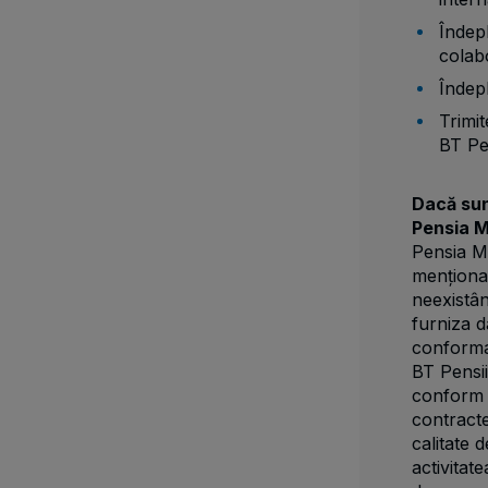
Îndepl
colab
Îndepl
Trimit
BT Pe
Dacă sun
Pensia M
Pensia M
menționa
neexistân
furniza d
conformar
BT Pensii
conform ob
contracte
calitate 
activitat