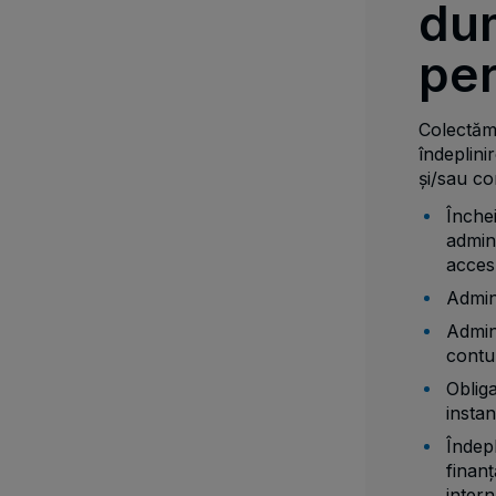
du
pe
Colectăm
îndeplini
și/sau co
Închei
admin
acces
Admini
Admini
contur
Obliga
instan
Îndepl
finanț
intern