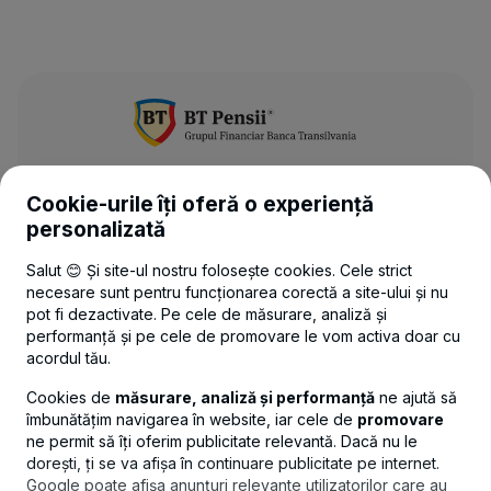
Cookie-urile îți oferă o experiență
UTILE
personalizată
LEGAL
Salut 😊 Și site-ul nostru folosește cookies. Cele strict
necesare sunt pentru funcționarea corectă a site-ului și nu
pot fi dezactivate. Pe cele de măsurare, analiză și
CONTACT
performanță și pe cele de promovare le vom activa doar cu
acordul tău.
Politica de confidențialitate
Politica de cookies
Setări cookies
Cookies de
măsurare, analiză și performanță
ne ajută să
îmbunătățim navigarea în website, iar cele de
promovare
ne permit să îți oferim publicitate relevantă. Dacă nu le
dorești, ți se va afișa în continuare publicitate pe internet.
Google poate afișa anunțuri relevante utilizatorilor care au