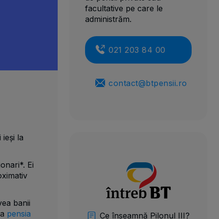
facultative pe care le
administrăm.
021 203 84 00
contact@btpensii.ro
ieși la
onari*. Ei
oximativ
vea banii
la
pensia
Ce înseamnă Pilonul III?