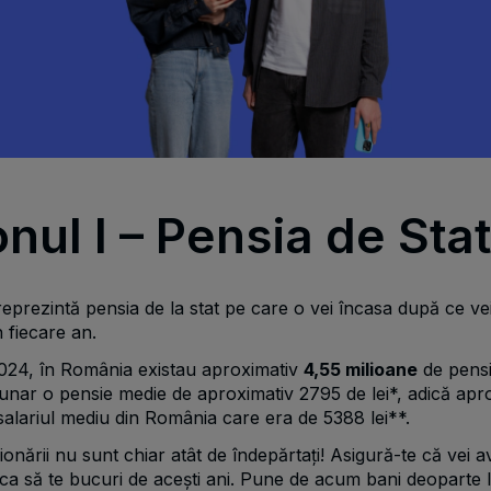
onul I – Pensia de Stat
eprezintă pensia de la stat pe care o vei încasa după ce vei 
n fiecare an.
2024, în România existau aproximativ
4,55
milioane
de pensi
unar o pensie medie de aproximativ 2795 de lei*, adică apr
alariul mediu din România care era de 5388 lei**.
ionării nu sunt chiar atât de îndepărtați! Asigură-te că vei a
ca să te bucuri de acești ani. Pune de acum bani deoparte 