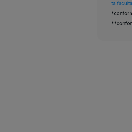
ta faculta
*conform
**conform