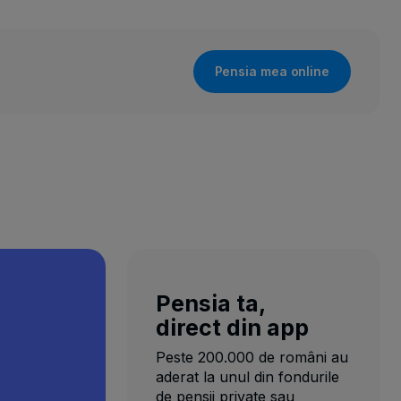
Pensia mea online
Pensia ta,
direct din app
Peste 200.000 de români au
aderat la unul din fondurile
de pensii private sau