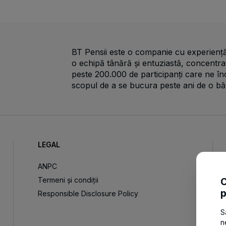
BT Pensii este o companie cu experiență
o echipă tânără și entuziastă, concentr
peste 200.000 de participanți care ne în
scopul de a se bucura peste ani de o bă
LEGAL
ANPC
Termeni și condiții
C
p
Responsible Disclosure Policy
S
n