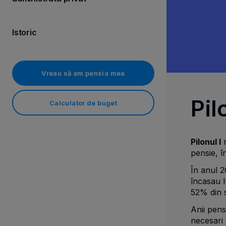
Istoric
Vreau să am pensia mea
Pil
Calculator de buget
Pilonul I
r
pensie, î
În anul 
încasau l
52% din s
Anii pens
necesari 