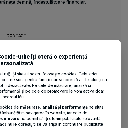
trânețe demnă, îndestulătoare financiar.
CONTACT
Telefon:
021 203 84 00
Email:
contact@btpensii.ro
ookie-urile îți oferă o experiență
ersonalizată
Fax: 4 021 203 84 02
Strada Buzești nr. 75-77,
alut 😊 Și site-ul nostru folosește cookies. Cele strict
etaj 5, Sector 1, București
ecesare sunt pentru funcționarea corectă a site-ului și nu
ot fi dezactivate. Pe cele de măsurare, analiză și
erformanță și pe cele de promovare le vom activa doar
u acordul tău.
ookies de
măsurare, analiză și performanță
ne ajută
ă îmbunătățim navigarea în website, iar cele de
romovare
ne permit să îți oferim publicitate relevantă.
acă nu le dorești, ți se va afișa în continuare publicitate