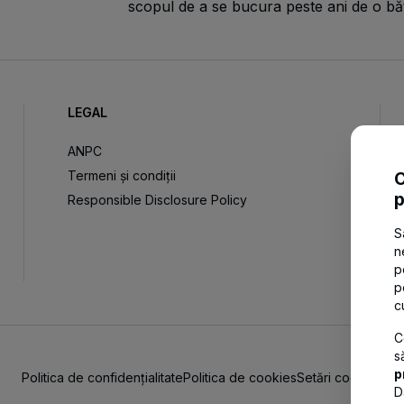
scopul de a se bucura peste ani de o bă
LEGAL
ANPC
Termeni și condiții
C
p
Responsible Disclosure Policy
S
n
p
p
c
C
s
p
Politica de confidențialitate
Politica de cookies
Setări cookies
D