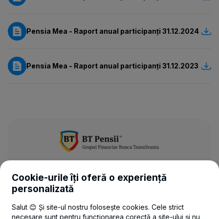
Pensia Mea - Raport anual participanți 31.12.2024
Pensia Mea - Raport anual participanți 31.12.2023
Cookie-urile îți oferă o experiență
UTILE
personalizată
LEGAL
Salut 😊 Și site-ul nostru folosește cookies. Cele strict
necesare sunt pentru funcționarea corectă a site-ului și nu